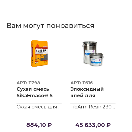
Вам могут понравиться
АРТ: Т798
АРТ: Т616
АР
Сухая смесь
Эпоксидный
Ин
L-
SikaEmaco® S
клей для
ма
315 SP
холстов FibArm
Ма
Полиуретан-цементное покрытие пола Umatex Floor L210 (толщина по...
Сухая смесь для торкретирования, готовая к применению, предназна...
FibArm Resin 230+ — эпоксидный двухкомпонентный состав с улучшен...
(MasterEmaco® S
Resin 230+
ин
315 SP) (мешок
(комплект 15кг.)
(к
30 кг)
884,10 ₽
45 633,00 ₽