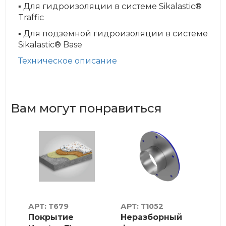
▪ Для гидроизоляции в системе Sikalastic®
Traffic
▪ Для подземной гидроизоляции в системе
Sikalastic® Base
Техническое описание
Вам могут понравиться
АРТ: Т679
АРТ: Т1052
АР
я
Покрытие
Неразборный
Ле