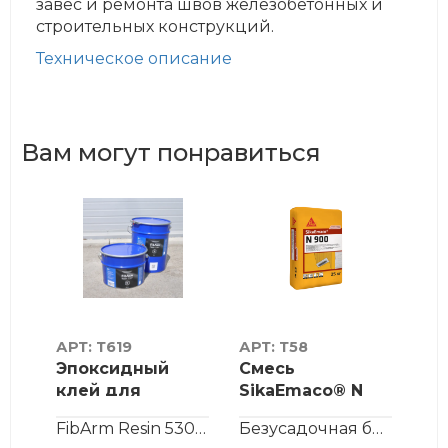
завес и ремонта швов железобетонных и
строительных конструкций.
Техническое описание
Вам могут понравиться
АРТ: Т619
АРТ: Т58
АР
Эпоксидный
Смесь
Ле
клей для
SikaEmaco® N
Ta
холстов FibArm
900
(ру
Безусадочная быстротвердеющая сухая смесь наливного типа, содерж...
FibArm Resin 530+ — эпоксидный двухкомпонентный клей с улучшенны...
Безусадочная быстротвердеющая сухая бетонная смесь тиксотропного...
® S
Resin 530+
(MasterEmaco® N