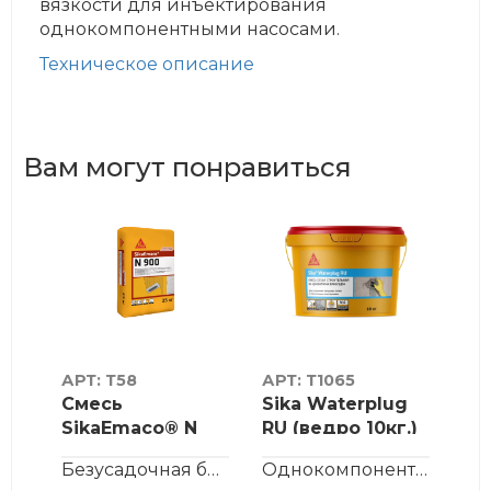
вязкости для инъектирования
однокомпонентными насосами.
Техническое описание
Вам могут понравиться
АРТ: Т58
АРТ: Т1065
АРТ
Смесь
Sika Waterplug
На
SikaEmaco® N
RU (ведро 10кг.)
ре
900
— гидропломба
Si
Безусадочная быстротвердеющая сухая бетонная смесь тиксотропного...
Безусадочная быстротвердеющая сухая бетонная смесь тиксотропного...
Однокомпонентный сверхбыстротвердеющий ремонтный и гидроизоляцио...
® S
(MasterEmaco® N
535